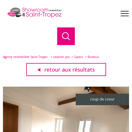
Agence immobilière Saint-Tropez
Location pro
Gassin
Bureaux
retour aux résultats
coup de coeur