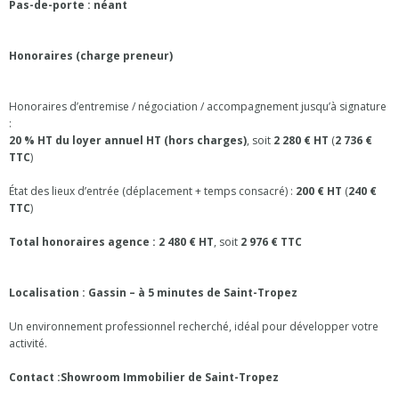
Pas-de-porte : néant
Honoraires (charge preneur)
Honoraires d’entremise / négociation / accompagnement jusqu’à signature
:
20 % HT du loyer annuel HT (hors charges)
, soit
2 280 € HT
(
2 736 €
TTC
)
État des lieux d’entrée (déplacement + temps consacré) :
200 € HT
(
240 €
TTC
)
Total honoraires agence : 2 480 € HT
, soit
2 976 € TTC
Localisation :
Gassin – à 5 minutes de Saint-Tropez
Un environnement professionnel recherché, idéal pour développer votre
activité.
Contact :
Showroom Immobilier de Saint-Tropez