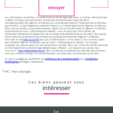
envoyer
Les informations recueillies sur ce formulaire sont enregistrées dans un fichier informatisé par
La Boite Immo agissant comme Sous-traitant du traitement pour la gestion de la
clientèle/prospects de l'Agence / du Réseau qui reste Responsable du Traitement de vos Données
personnelles. La base légale du traitement repose sur l'intérêt légitime de l'Agence / du Réseau.
Elles sont conservées jusqu'à demande de suppression et sont destinées à l'Agence / au Réseau.
Conformément à la loi « informatique et libertés », vous disposez des droits d’accès, de
rectification, d’effacement, d’opposition, de limitation et de portabilité de vos données. Vous pouvez
retirer votre consentement à tout moment en contactant directement l’Agence / Le Réseau.
Consultez le site
https://cnil.fr/fr
pour plus d’informations sur vos droits. Si vous estimez, après
avoir contacté l'Agence / le Réseau, que vos droits « Informatique et Libertés » ne sont pas
respectés, vous pouvez adresser une réclamation à la CNIL. Nous vous informons de l’existence de
la liste d'opposition au démarchage téléphonique « Bloctel », sur laquelle vous pouvez vous
inscrire ici :
https://www.bloctel.gouv.fr
. Dans le cadre de la protection des Données personnelles,
nous vous invitons à ne pas inscrire de Données sensibles dans le champ de saisie libre.
Ce site est protégé par reCAPTCHA, les
Politiques de Confidentialité
et es
Conditions
d'utilisation
de Google s'appliquent.
* HC : Hors charges
Ces biens peuvent vous
intéresser
Se