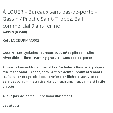
À LOUER – Bureaux sans pas-de-porte –
Gassin / Proche Saint-Tropez, Bail
commercial 9 ans ferme
Gassin (83580)
Réf : LOCBURMAC002
GASSIN – Les Cyclades : Bureaux 29,72 m² (2 pièces) – Clim
réversible – Fibre – Parking gratuit – Sans pas-de-porte
Au sein de l’ensemble commercial
Les Cyclades
à
Gassin
, à quelques
minutes de
Saint-Tropez
, découvrez ces
deux bureaux attenants
situés au
1er étage
. Idéal pour
profession libérale
,
activité de
services
ou
administrative
, dans un environnement
calme
et
facile
d’accès
.
Aucun pas-de-porte
–
libre immédiatement
.
Les atouts