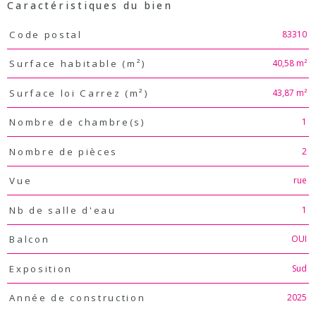
Caractéristiques du bien
Caractéristiques
Valeurs
83310
Code postal
40,58 m²
Surface habitable (m²)
43,87 m²
Surface loi Carrez (m²)
1
Nombre de chambre(s)
2
Nombre de pièces
rue
Vue
1
Nb de salle d'eau
OUI
Balcon
Sud
Exposition
2025
Année de construction