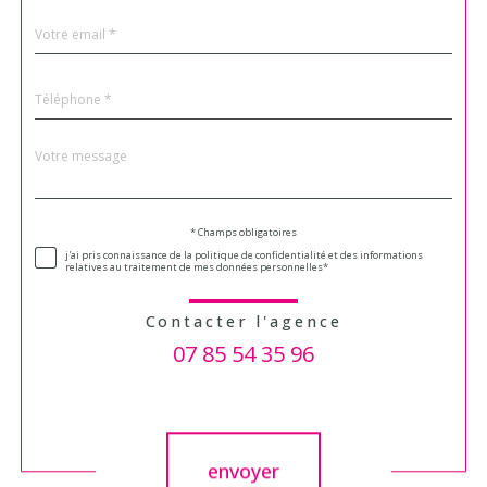
email
*
Téléphone
*
Message
Fieldset
*
par
défaut
Validation
* Champs obligatoires
j'ai pris connaissance de la politique de confidentialité et des informations
relatives au traitement de mes données personnelles*
Contacter l'agence
07 85 54 35 96
Validation
envoyer