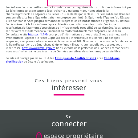
Les informations recueillies sur ce formulaire sont enregistrées dans un fichier informatisé par
La Boite Immo agissant comme Sous-traitant du traitement pour la gestion de la
clientèle/prospects de l'Agence / du Réseau qui reste Responsable du Traitement de vos Données
personnelles. La base légale du traitement repose sur l'intérêt légitime de l'Agence / du Réseau.
Elles sont conservées jusqu'à demande de suppression et sont destinées à l'Agence / au Réseau.
Conformément à la loi « informatique et libertés », vous disposez des droits d’accès, de
rectification, d’effacement, d’opposition, de limitation et de portabilité de vos données. Vous pouvez
retirer votre consentement à tout moment en contactant directement l’Agence / Le Réseau.
Consultez le site
https://cnil.fr/fr
pour plus d’informations sur vos droits. Si vous estimez, après
avoir contacté l'Agence / le Réseau, que vos droits « Informatique et Libertés » ne sont pas
respectés, vous pouvez adresser une réclamation à la CNIL. Nous vous informons de l’existence de
la liste d'opposition au démarchage téléphonique « Bloctel », sur laquelle vous pouvez vous
inscrire ici :
https://www.bloctel.gouv.fr
. Dans le cadre de la protection des Données personnelles,
nous vous invitons à ne pas inscrire de Données sensibles dans le champ de saisie libre.
Ce site est protégé par reCAPTCHA, les
Politiques de Confidentialité
et es
Conditions
d'utilisation
de Google s'appliquent.
Ces biens peuvent vous
intéresser
Se
connecter
espace propriétaire