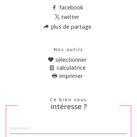
facebook
twitter
plus de partage
Nos outils
sélectionner
calculatrice
imprimer
Ce bien vous
intéresse ?
Nom
Fieldset
*
par
défaut