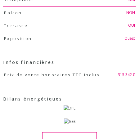
NON
Balcon
OUI
Terrasse
Ouest
Exposition
Infos financières
Caractéristiques
Valeurs
315 342 €
Prix de vente honoraires TTC inclus
Bilans énergétiques