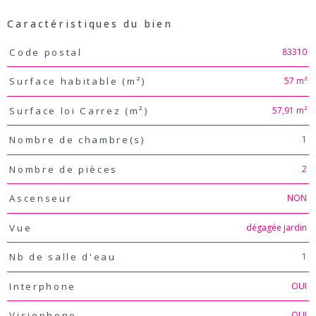
Caractéristiques du bien
Caractéristiques
Valeurs
83310
Code postal
57 m²
Surface habitable (m²)
57,91 m²
Surface loi Carrez (m²)
1
Nombre de chambre(s)
2
Nombre de pièces
NON
Ascenseur
dégagée jardin
Vue
1
Nb de salle d'eau
OUI
Interphone
OUI
Visiophone