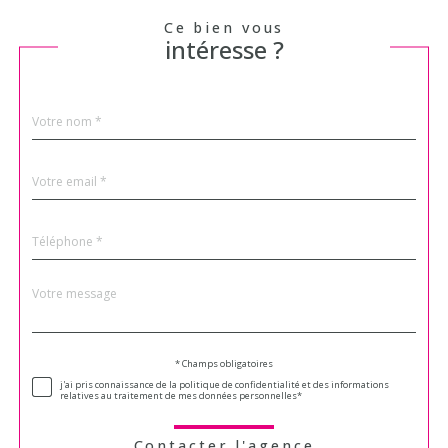
Ce bien vous
intéresse ?
Nom
Fieldset
*
par
défaut
email
*
Téléphone
*
Message
Fieldset
*
par
défaut
Validation
* Champs obligatoires
j'ai pris connaissance de la politique de confidentialité et des informations
relatives au traitement de mes données personnelles*
Contacter l'agence