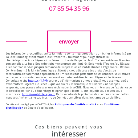
07 85 54 35 96
Validation
envoyer
Les informations recueillies sur ce formulaire sont enregistrées dans un fichier informatisé par
La Boite Immo agissant comme Sous-traitant du traitement pour la gestion de la
clientèle/prospects de l'Agence / du Réseau qui reste Responsable du Traitement de vos Données
personnelles. La base légale du traitement repose sur l'intérêt légitime de l'Agence / du Réseau.
Elles sont conservées jusqu'à demande de suppression et sont destinées à l'Agence / au Réseau.
Conformément à la loi « informatique et libertés », vous disposez des droits d’accès, de
rectification, d’effacement, d’opposition, de limitation et de portabilité de vos données. Vous pouvez
retirer votre consentement à tout moment en contactant directement l’Agence / Le Réseau.
Consultez le site
https://cnil.fr/fr
pour plus d’informations sur vos droits. Si vous estimez, après
avoir contacté l'Agence / le Réseau, que vos droits « Informatique et Libertés » ne sont pas
respectés, vous pouvez adresser une réclamation à la CNIL. Nous vous informons de l’existence de
la liste d'opposition au démarchage téléphonique « Bloctel », sur laquelle vous pouvez vous
inscrire ici :
https://www.bloctel.gouv.fr
. Dans le cadre de la protection des Données personnelles,
nous vous invitons à ne pas inscrire de Données sensibles dans le champ de saisie libre.
Ce site est protégé par reCAPTCHA, les
Politiques de Confidentialité
et es
Conditions
d'utilisation
de Google s'appliquent.
Ces biens peuvent vous
intéresser