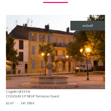
exclusif
voir le bien
Cogolin (83310)
COGOLIN 3 P NEUF Terrasse Ouest
62 m²
-
341 398 €