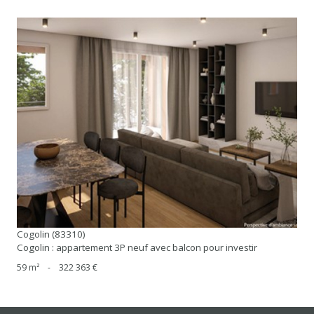
voir le bien
Cogolin (83310)
Cogolin : appartement 3P neuf avec balcon pour investir
59 m²
-
322 363 €