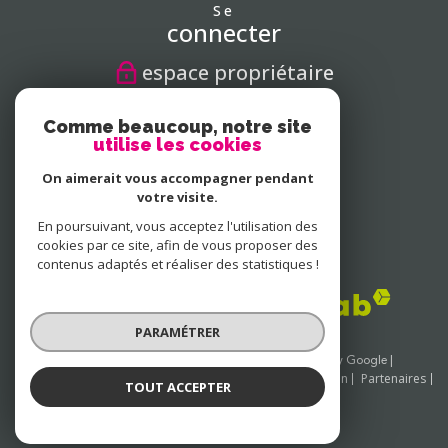
Se
connecter
espace propriétaire
Nous
Comme beaucoup, notre site
suivre
utilise les cookies
On aimerait vous accompagner pendant
votre visite.
En poursuivant, vous acceptez l'utilisation des
Nous
adhérons
cookies par ce site, afin de vous proposer des
contenus adaptés et réaliser des statistiques !
PARAMÉTRER
© 2026 | Tous droits réservés | Traduction powered by Google |
Nos honoraires
Plan du site
Mentions légales
Admin
Partenaires
TOUT ACCEPTER
Politique RGPD
Cookies