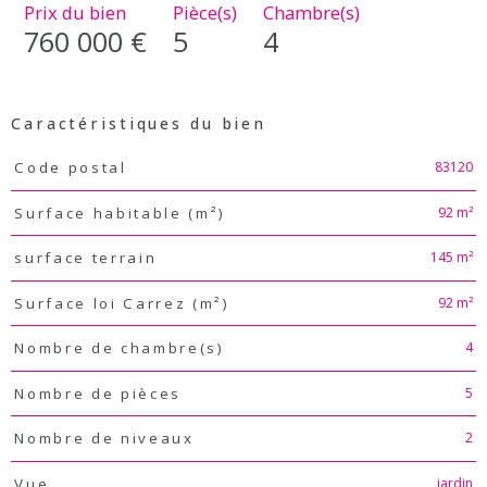
Prix du bien
Pièce(s)
Chambre(s)
760 000 €
5
4
Caractéristiques du bien
Caractéristiques
Valeurs
83120
Code postal
92 m²
Surface habitable (m²)
145 m²
surface terrain
92 m²
Surface loi Carrez (m²)
4
Nombre de chambre(s)
5
Nombre de pièces
2
Nombre de niveaux
jardin
Vue