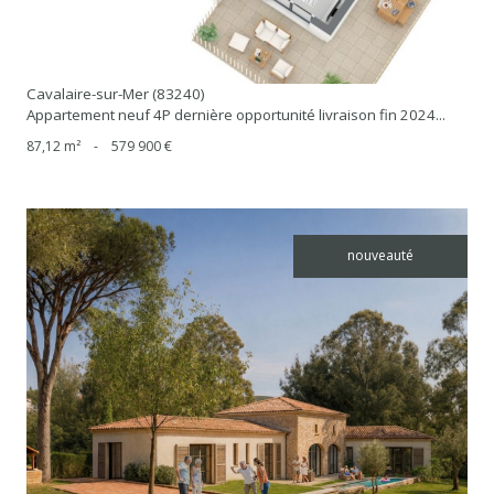
Cavalaire-sur-Mer (83240)
Appartement neuf 4P dernière opportunité livraison fin 2024...
87,12 m²
-
579 900 €
nouveauté
voir le bien