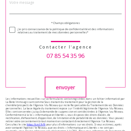
Message
Fieldset
*
par
défaut
Validation
* Champs obligatoires
j'ai pris connaissance de la politique de confidentialité et des informations
relatives au traitement de mes données personnelles*
Contacter l'agence
07 85 54 35 96
Validation
envoyer
Les informations recueillies sur ce formulaire sont enregistrées dans un fichier informatisé par
La Boite Immo agissant comme Sous-traitant du traitement pour la gestion de la
clientèle/prospects de l'Agence / du Réseau qui reste Responsable du Traitement de vos Données
personnelles. La base légale du traitement repose sur l'intérêt légitime de l'Agence / du Réseau.
Elles sont conservées jusqu'à demande de suppression et sont destinées à l'Agence / au Réseau.
Conformément à la loi « informatique et libertés », vous disposez des droits d’accès, de
rectification, d’effacement, d’opposition, de limitation et de portabilité de vos données. Vous pouvez
retirer votre consentement à tout moment en contactant directement l’Agence / Le Réseau.
Consultez le site
https://cnil.fr/fr
pour plus d’informations sur vos droits. Si vous estimez, après
avoir contacté l'Agence / le Réseau, que vos droits « Informatique et Libertés » ne sont pas
respectés, vous pouvez adresser une réclamation à la CNIL. Nous vous informons de l’existence de