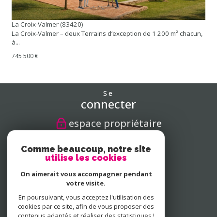
La Croix-Valmer (83420)
La Croix-Valmer – deux Terrains d’exception de 1 200 m² chacun,
à...
745 500 €
Se
connecter
espace propriétaire
Nous
Comme beaucoup, notre site
suivre
utilise les cookies
On aimerait vous accompagner pendant
votre visite.
En poursuivant, vous acceptez l'utilisation des
Nous
adhérons
cookies par ce site, afin de vous proposer des
contenus adaptés et réaliser des statistiques !