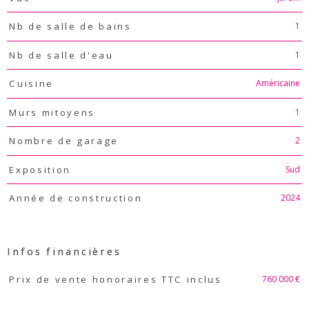
1
Nb de salle de bains
1
Nb de salle d'eau
Américaine
Cuisine
1
Murs mitoyens
2
Nombre de garage
Sud
Exposition
2024
Année de construction
Infos financières
Caractéristiques
Valeurs
760 000 €
Prix de vente honoraires TTC inclus