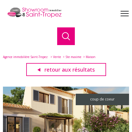
Agence immobilière Saint-Tropez
Vente
Ste maxime
Maison
retour aux résultats
coup de coeur