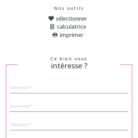
Nos outils
sélectionner
calculatrice
imprimer
Ce bien vous
intéresse ?
Nom
Fieldset
*
par
défaut
email
*
Téléphone
*