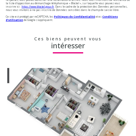
la liste d'opposition au démarchage téléphonique « Bloctel », sur laquelle vous pouvez vous
inscrire ici :
https://www.bloctel.gouv.fr
. Dans le cadre de la protection des Données personnelles,
nous vous invitons à ne pas inscrire de Données sensibles dans le champ de saisie libre.
Ce site est protégé par reCAPTCHA, les
Politiques de Confidentialité
et es
Conditions
d'utilisation
de Google s'appliquent.
Ces biens peuvent vous
intéresser
voir le bien