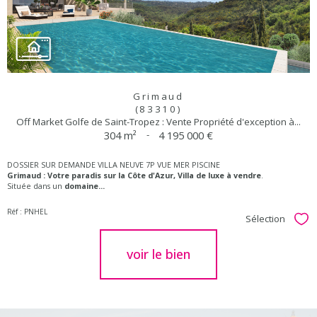
Grimaud
(83310)
Off Market Golfe de Saint-Tropez : Vente Propriété d'exception à...
304 m²
-
4 195 000 €
DOSSIER SUR DEMANDE VILLA NEUVE 7P VUE MER PISCINE
Grimaud : Votre paradis sur la Côte d'Azur,
Villa de luxe à vendre
.
Située dans un
domaine...
Réf : PNHEL
Sélection
Sél
voir le bien