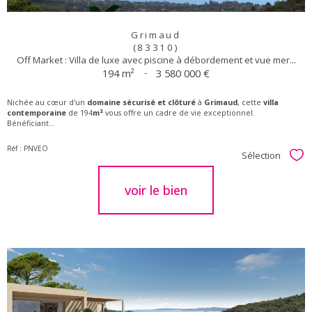
Grimaud
(83310)
Off Market : Villa de luxe avec piscine à débordement et vue mer...
194 m²
-
3 580 000 €
Nichée au cœur d'un
domaine sécurisé et clôturé
à
Grimaud
, cette
villa
contemporaine
de 194
m²
vous offre un cadre de vie exceptionnel.
Bénéficiant...
Réf : PNVEO
Sélection
Sél
voir le bien